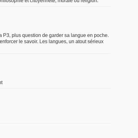
ilosophie et citoyenneté, morale ou religion.
 la P3, plus question de garder sa langue en poche.
nforcer le savoir. Les langues, un atout sérieux
nt