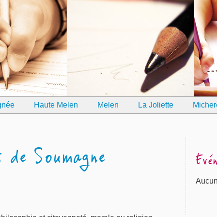
gnée
Haute Melen
Melen
La Joliette
Micher
s de Soumagne
Evé
Aucun